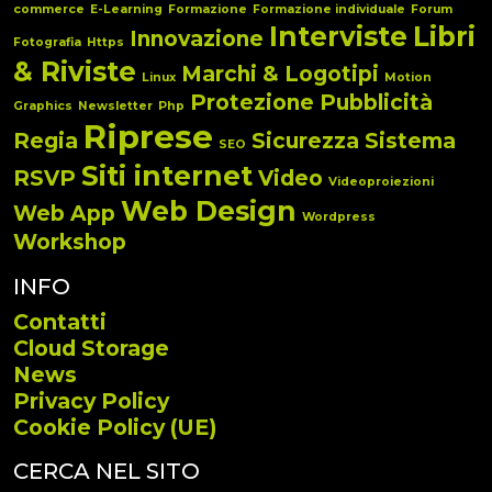
commerce
E-Learning
Formazione
Formazione individuale
Forum
Interviste
Libri
Innovazione
Fotografia
Https
& Riviste
Marchi & Logotipi
Linux
Motion
Protezione
Pubblicità
Graphics
Newsletter
Php
Riprese
Regia
Sicurezza
Sistema
SEO
Siti internet
RSVP
Video
Videoproiezioni
Web Design
Web App
Wordpress
Workshop
INFO
Contatti
Cloud Storage
News
Privacy Policy
Cookie Policy (UE)
CERCA NEL SITO